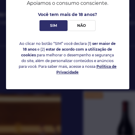
Apoiamos o consumo consciente.
Você tem mais de 18 anos?
te Grátis para SP CAPITAL
Compra
compras acima de R$600
100% segu
SIM
NÃO
Ao clicar no botão “SIM” você declara (1)
ser maior de
18 anos
e (2)
estar de acordo com a utilização de
cookies
para melhorar o desempenho e segurança
do site, além de personalizar conteúdos e anúncios
Destaques da semana
para você.
Para saber mais, acesse a nossa
Política de
Privacidade
NOVIDADE